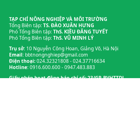
TẠP CHÍ NÔNG NGHIỆP VÀ MÔI TRƯỜNG
Tổng Biên tập:
TS. ĐÀO XUÂN HƯNG
Phó Tổng Biên tập:
ThS. KIỀU ĐĂNG TUYẾT
Phó Tổng Biên tập:
ThS. VŨ MINH LÝ
Trụ sở
: 10 Nguyễn Công Hoan, Giảng Võ, Hà Nội
Email
: bbtnongnghiep@gmail.com
Điện thoại:
024.32321808 - 024.37716634
Hotline
: 0916.600.600 - 0947.483.883
Giấy phép hoạt động báo chí số: 23/GP-BVHTTDL,
ngày 25 tháng 4 năm 2025.
Giấy phép số 24/GP-CBC - BVHTTDL, ngày
9/6/2025
© Bản quyền thuộc về Tạp chí Nông nghiệp và Môi
trường. Nghiêm cấm sao chép trái phép mà không
có sự cho phép bằng văn bản.