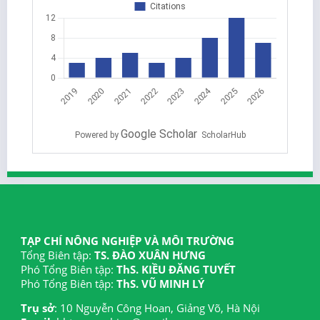
Google Scholar
Powered by
ScholarHub
TẠP CHÍ NÔNG NGHIỆP VÀ MÔI TRƯỜNG
Tổng Biên tập:
TS. ĐÀO XUÂN HƯNG
Phó Tổng Biên tập:
ThS. KIỀU ĐĂNG TUYẾT
Phó Tổng Biên tập:
ThS. VŨ MINH LÝ
Trụ sở
: 10 Nguyễn Công Hoan, Giảng Võ, Hà Nội