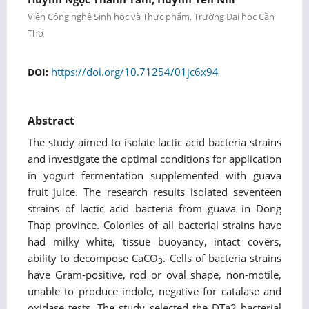
Viện Công nghệ Sinh học và Thực phẩm, Trường Đại học Cần
Thơ
https://doi.org/10.71254/01jc6x94
DOI:
Abstract
The study aimed to isolate lactic acid bacteria strains
and investigate the optimal conditions for application
in yogurt fermentation supplemented with guava
fruit juice. The research results isolated seventeen
strains of lactic acid bacteria from guava in Dong
Thap province. Colonies of all bacterial strains have
had milky white, tissue buoyancy, intact covers,
ability to decompose CaCO
. Cells of bacteria strains
3
have Gram-positive, rod or oval shape, non-motile,
unable to produce indole, negative for catalase and
oxidase tests. The study selected the DTa2 bacterial