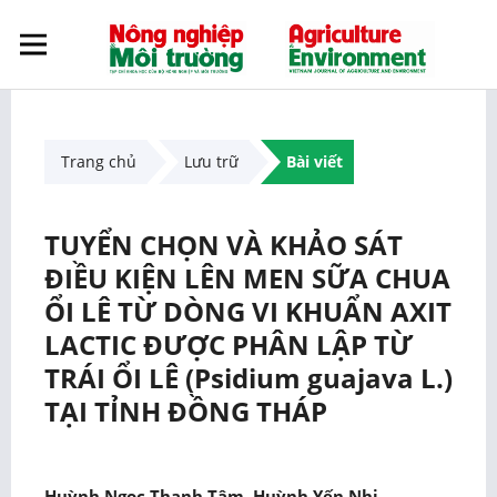
Trang chủ
Lưu trữ
Bài viết
TUYỂN CHỌN VÀ KHẢO SÁT
ĐIỀU KIỆN LÊN MEN SỮA CHUA
ỔI LÊ TỪ DÒNG VI KHUẨN AXIT
LACTIC ĐƯỢC PHÂN LẬP TỪ
TRÁI ỔI LÊ (Psidium guajava L.)
TẠI TỈNH ĐỒNG THÁP
Huỳnh Ngọc Thanh Tâm, Huỳnh Yến Nhi