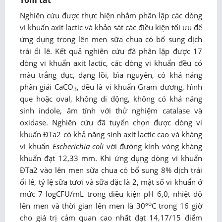
Tóm tắt
Nghiên cứu được thực hiện nhằm phân lập các dòng
vi khuẩn axit lactic và khảo sát các điều kiện tối ưu để
ứng dụng trong lên men sữa chua có bổ sung dịch
trái ổi lê. Kết quả nghiên cứu đã phân lập được 17
dòng vi khuẩn axit lactic, các dòng vi khuẩn đều có
màu trắng đục, dạng lồi, bìa nguyên, có khả năng
phân giải CaCO
, đều là vi khuẩn Gram dương, hình
3
que hoặc oval, không di động, không có khả năng
sinh indole, âm tính với thử nghiệm catalase và
oxidase. Nghiên cứu đã tuyển chọn được dòng vi
khuẩn ĐTa2 có khả năng sinh axit lactic cao và kháng
vi khuẩn
Escherichia coli
với đường kính vòng kháng
khuẩn đạt 12,33 mm. Khi ứng dụng dòng vi khuẩn
ĐTa2 vào lên men sữa chua có bổ sung 8% dịch trái
ổi lê, tỷ lệ sữa tươi và sữa đặc là 2, mật số vi khuẩn ở
mức 7 logCFU/mL trong điều kiện pH 6,0, nhiệt độ
o
lên men và thời gian lên men là 30º
C trong 16 giờ
cho giá trị cảm quan cao nhất đạt 14,17/15 điểm